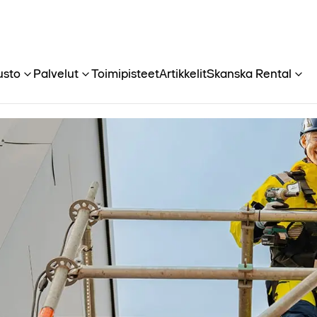
usto
Palvelut
Toimipisteet
Artikkelit
Skanska Rental