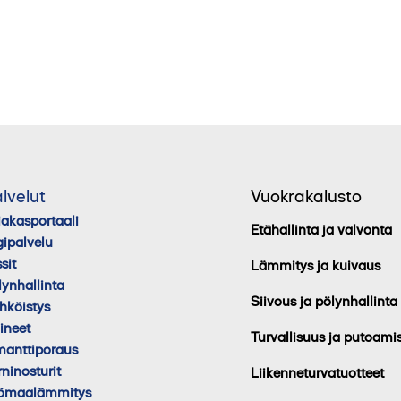
lvelut
Vuokrakalusto
iakasportaali
Etähallinta ja valvonta
gipalvelu
sit
Lämmitys ja kuivaus
lynhallinta
Siivous ja pölynhallinta
hköistys
lineet
Turvallisuus ja putoami
manttiporaus
rninosturit
Liikenneturvatuotteet
ömaalämmitys