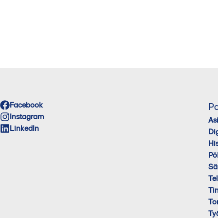
Facebook
Pa
Instagram
As
LinkedIn
Di
His
Pö
Sä
Te
Ti
To
Ty