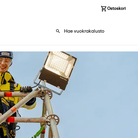
Kirjaudu sisään
Ostoskori
0