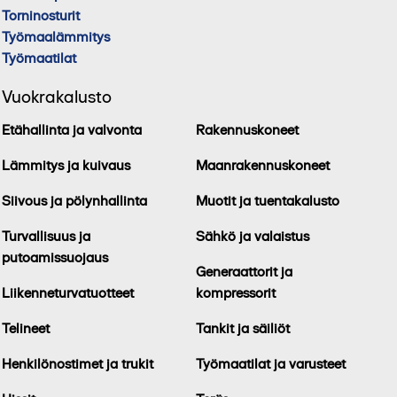
Torninosturit
Työmaalämmitys
Työmaatilat
Vuokrakalusto
Etähallinta ja valvonta
Rakennuskoneet
Lämmitys ja kuivaus
Maanrakennuskoneet
Siivous ja pölynhallinta
Muotit ja tuentakalusto
Turvallisuus ja
Sähkö ja valaistus
putoamissuojaus
Generaattorit ja
Liikenneturvatuotteet
kompressorit
Telineet
Tankit ja säiliöt
Henkilönostimet ja trukit
Työmaatilat ja varusteet