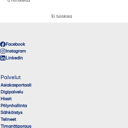
0 nimikettä
Ei tuloksia
Facebook
Instagram
LinkedIn
Palvelut
Asiakasportaali
Digipalvelu
Hissit
Pölynhallinta
Sähköistys
Telineet
Timanttiporaus