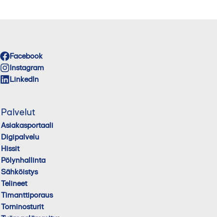
Facebook
Instagram
LinkedIn
Palvelut
Asiakasportaali
Digipalvelu
Hissit
Pölynhallinta
Sähköistys
Telineet
Timanttiporaus
Torninosturit