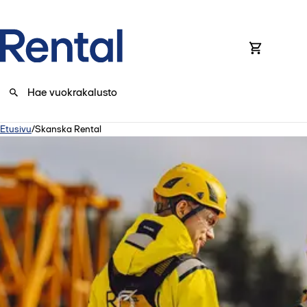
0
Etusivu
/
Skanska Rental