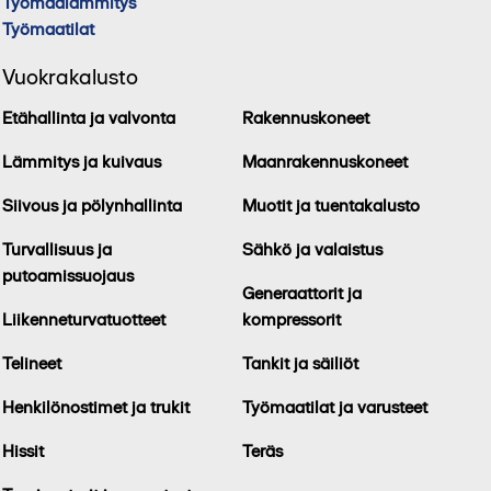
Työmaalämmitys
Työmaatilat
Vuokrakalusto
Etähallinta ja valvonta
Rakennuskoneet
Lämmitys ja kuivaus
Maanrakennuskoneet
Siivous ja pölynhallinta
Muotit ja tuentakalusto
Turvallisuus ja
Sähkö ja valaistus
putoamissuojaus
Generaattorit ja
Liikenneturvatuotteet
kompressorit
Telineet
Tankit ja säiliöt
Henkilönostimet ja trukit
Työmaatilat ja varusteet
Hissit
Teräs