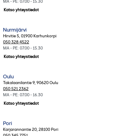
MA - PE: 07.00 - 15.30
Katso yhteystiedot
Nurmijärvi
Hirvitie 5
,
01900
Karhunkorpi
050 328 4522
MA - PE: 07.00 - 15.30
Katso yhteystiedot
Oulu
Takalaanilantie 9
,
90620
Oulu
050 521 2362
MA - PE: 07.00 - 16.30
Katso yhteystiedot
Pori
Karjarannantie 20
,
28100
Pori
050 345 7751