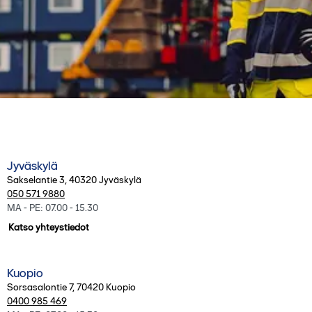
Jyväskylä
Sakselantie 3
,
40320
Jyväskylä
050 571 9880
MA - PE: 07.00 - 15.30
Katso yhteystiedot
Kuopio
Sorsasalontie 7
,
70420
Kuopio
0400 985 469