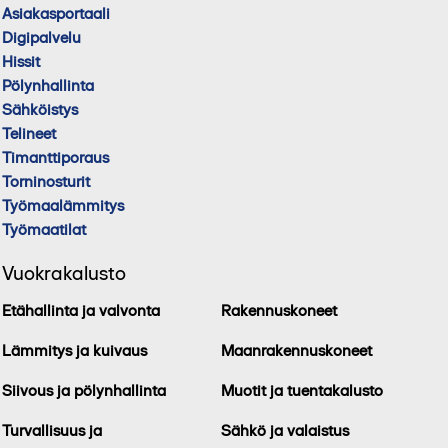
Asiakasportaali
Digipalvelu
Hissit
Pölynhallinta
Sähköistys
Telineet
Timanttiporaus
Torninosturit
Työmaalämmitys
Työmaatilat
Vuokrakalusto
Etähallinta ja valvonta
Rakennuskoneet
Lämmitys ja kuivaus
Maanrakennuskoneet
Siivous ja pölynhallinta
Muotit ja tuentakalusto
Turvallisuus ja
Sähkö ja valaistus