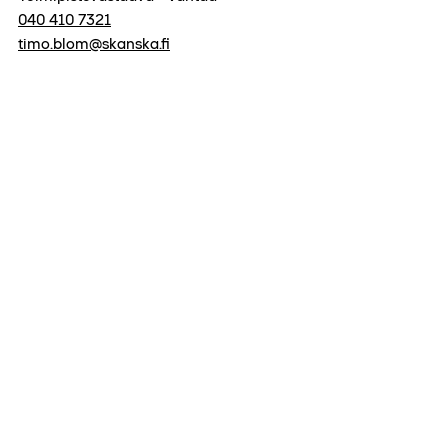
040 410 7321
timo.blom@skanska.fi