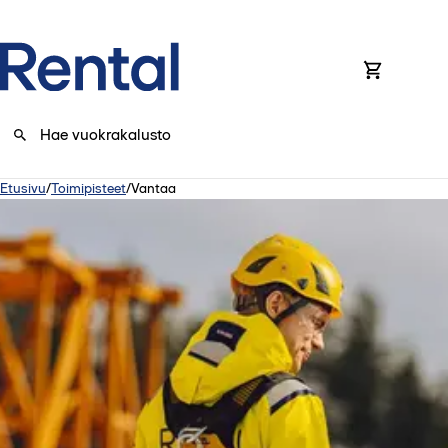
0
Etusivu
/
Toimipisteet
/
Vantaa