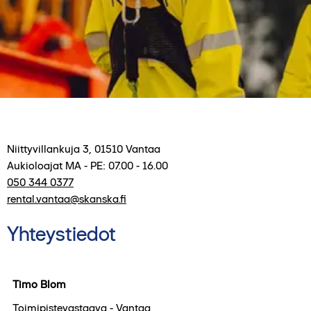
Niittyvillankuja 3
,
01510
Vantaa
Aukioloajat
MA - PE: 07.00 - 16.00
050 344 0377
rental.vantaa@skanska.fi
Yhteystiedot
Timo Blom
Toimipistevastaava - Vantaa