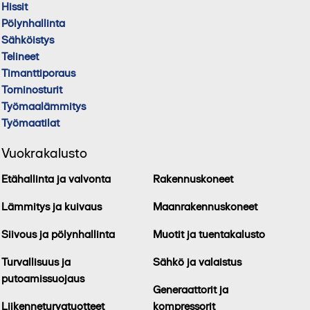
Hissit
Pölynhallinta
Sähköistys
Telineet
Timanttiporaus
Torninosturit
Työmaalämmitys
Työmaatilat
Vuokrakalusto
Etähallinta ja valvonta
Rakennuskoneet
Lämmitys ja kuivaus
Maanrakennuskoneet
Siivous ja pölynhallinta
Muotit ja tuentakalusto
Turvallisuus ja
Sähkö ja valaistus
putoamissuojaus
Generaattorit ja
Liikenneturvatuotteet
kompressorit