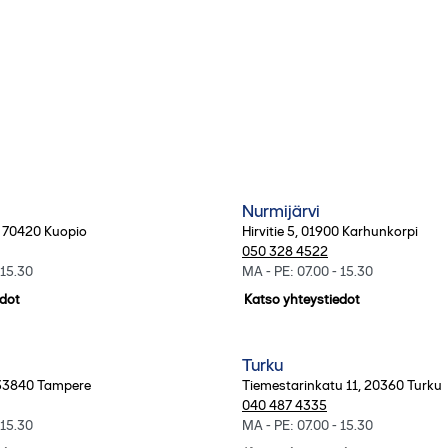
Nurmijärvi
,
70420
Kuopio
Hirvitie 5
,
01900
Karhunkorpi
050 328 4522
 15.30
MA - PE: 07.00 - 15.30
edot
Katso yhteystiedot
Turku
33840
Tampere
Tiemestarinkatu 11
,
20360
Turku
040 487 4335
 15.30
MA - PE: 07.00 - 15.30