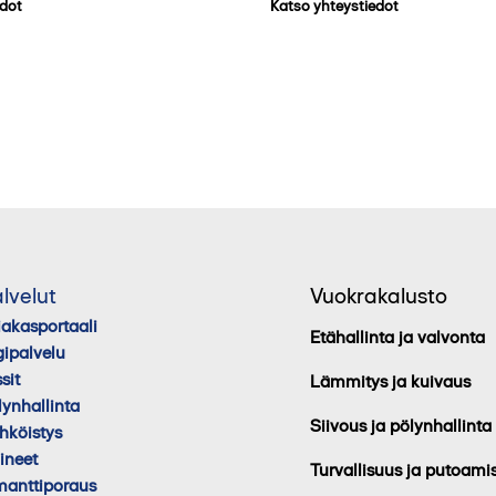
edot
Katso yhteystiedot
lvelut
Vuokrakalusto
iakasportaali
Etähallinta ja valvonta
gipalvelu
sit
Lämmitys ja kuivaus
lynhallinta
Siivous ja pölynhallinta
hköistys
lineet
Turvallisuus ja putoami
manttiporaus