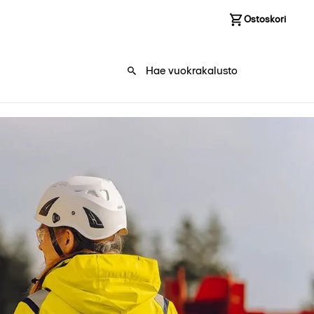
Kirjaudu sisään
Ostoskori
0