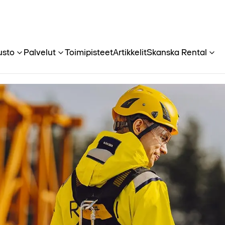
usto
Palvelut
Toimipisteet
Artikkelit
Skanska Rental