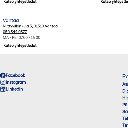
Katso yhteystiedot
Katso yhteysti
Vantaa
Niittyvillankuja 3
,
01510
Vantaa
050 344 0377
MA - PE: 07.00 - 16.00
Katso yhteystiedot
Facebook
Pa
Instagram
As
LinkedIn
Di
His
Pö
Sä
Te
Ti