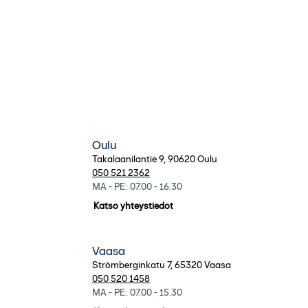
Oulu
Takalaanilantie 9
,
90620
Oulu
050 521 2362
MA - PE: 07.00 - 16.30
Katso yhteystiedot
Vaasa
Strömberginkatu 7
,
65320
Vaasa
050 520 1458
MA - PE: 07.00 - 15.30