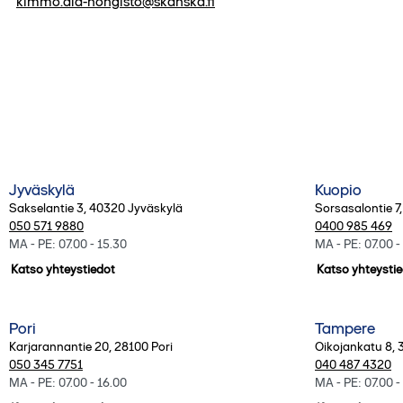
kimmo.ala-hongisto@skanska.fi
Kaikki toimipisteet
Jyväskylä
Kuopio
Sakselantie 3
,
40320
Jyväskylä
Sorsasalontie 7
050 571 9880
0400 985 469
MA - PE: 07.00 - 15.30
MA - PE: 07.00 -
Katso yhteystiedot
Katso yhteysti
Pori
Tampere
Karjarannantie 20
,
28100
Pori
Oikojankatu 8
,
050 345 7751
040 487 4320
MA - PE: 07.00 - 16.00
MA - PE: 07.00 -