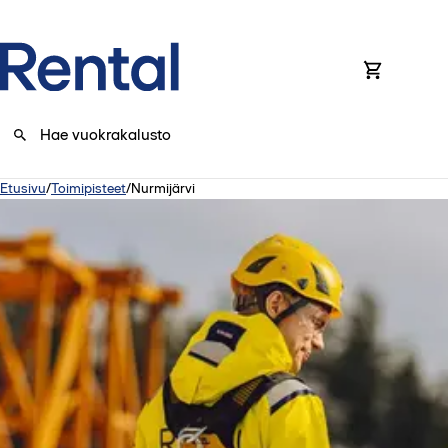
0
Etusivu
/
Toimipisteet
/
Nurmijärvi