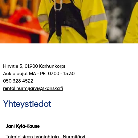
Hirvitie 5
,
01900
Karhunkorpi
Aukioloajat
MA - PE: 07.00 - 15.30
050 328 4522
rental.nurmijarvi@skanska.fi
Yhteystiedot
Jani Kylä-Kause
Toimipisteen työnjohtaja - Nurmijärvi