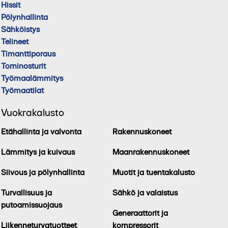
Hissit
Pölynhallinta
Sähköistys
Telineet
Timanttiporaus
Torninosturit
Työmaalämmitys
Työmaatilat
Vuokrakalusto
Etähallinta ja valvonta
Rakennuskoneet
Lämmitys ja kuivaus
Maanrakennuskoneet
Siivous ja pölynhallinta
Muotit ja tuentakalusto
Turvallisuus ja
Sähkö ja valaistus
putoamissuojaus
Generaattorit ja
Liikenneturvatuotteet
kompressorit