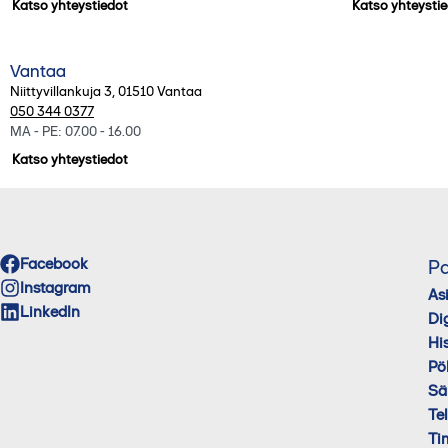
Katso yhteystiedot
Katso yhteysti
Vantaa
Niittyvillankuja 3
,
01510
Vantaa
050 344 0377
MA - PE: 07.00 - 16.00
Katso yhteystiedot
Facebook
Pa
Instagram
As
LinkedIn
Di
His
Pö
Sä
Te
Ti