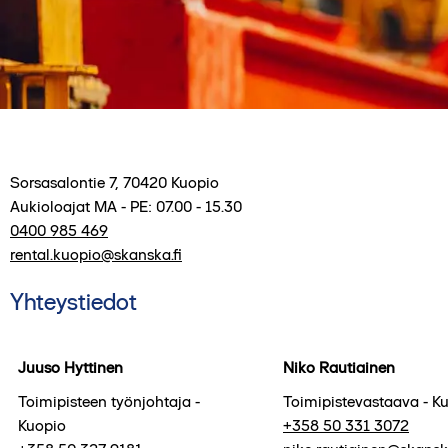
Sorsasalontie 7
,
70420
Kuopio
Aukioloajat
MA - PE: 07.00 - 15.30
0400 985 469
rental.kuopio@skanska.fi
Yhteystiedot
Juuso Hyttinen
Niko Rautiainen
Toimipisteen työnjohtaja -
Toimipistevastaava - K
Kuopio
+358 50 331 3072