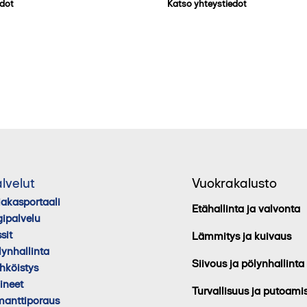
edot
Katso yhteystiedot
lvelut
Vuokrakalusto
iakasportaali
Etähallinta ja valvonta
gipalvelu
sit
Lämmitys ja kuivaus
lynhallinta
Siivous ja pölynhallinta
hköistys
lineet
Turvallisuus ja putoami
manttiporaus