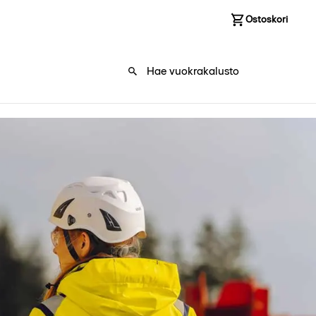
Kirjaudu sisään
Ostoskori
0