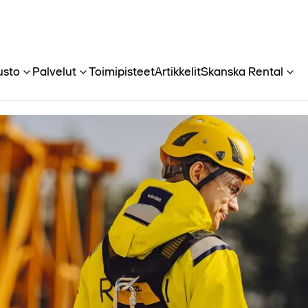
usto
Palvelut
Toimipisteet
Artikkelit
Skanska Rental