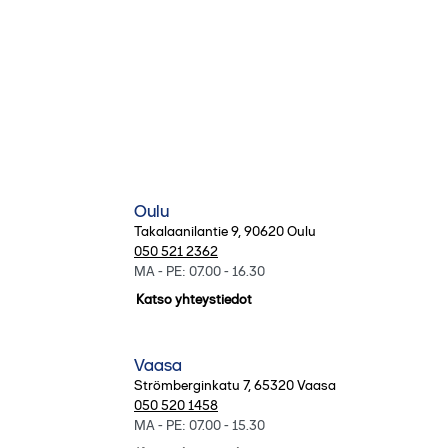
Oulu
Takalaanilantie 9
,
90620
Oulu
050 521 2362
MA - PE: 07.00 - 16.30
Katso yhteystiedot
Vaasa
Strömberginkatu 7
,
65320
Vaasa
050 520 1458
MA - PE: 07.00 - 15.30