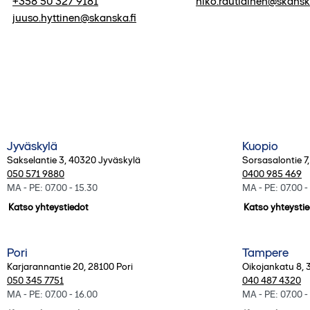
+358 50 327 9181
niko.rautiainen@skanska
juuso.hyttinen@skanska.fi
Kaikki toimipisteet
Jyväskylä
Kuopio
Sakselantie 3
,
40320
Jyväskylä
Sorsasalontie 7
050 571 9880
0400 985 469
MA - PE: 07.00 - 15.30
MA - PE: 07.00 -
Katso yhteystiedot
Katso yhteysti
Pori
Tampere
Karjarannantie 20
,
28100
Pori
Oikojankatu 8
,
050 345 7751
040 487 4320
MA - PE: 07.00 - 16.00
MA - PE: 07.00 -