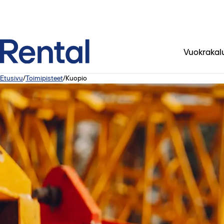
Vuokrakal
Etusivu
/
Toimipisteet
/
Kuopio