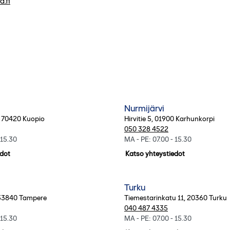
.fi
Nurmijärvi
,
70420
Kuopio
Hirvitie 5
,
01900
Karhunkorpi
050 328 4522
 15.30
MA - PE: 07.00 - 15.30
edot
Katso yhteystiedot
Turku
33840
Tampere
Tiemestarinkatu 11
,
20360
Turku
040 487 4335
 15.30
MA - PE: 07.00 - 15.30