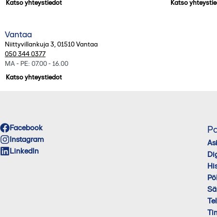
Katso yhteystiedot
Katso yhteysti
Vantaa
Niittyvillankuja 3
,
01510
Vantaa
050 344 0377
MA - PE: 07.00 - 16.00
Katso yhteystiedot
Facebook
Pa
Instagram
As
LinkedIn
Di
His
Pö
Sä
Te
Ti