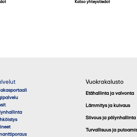
edot
Katso yhteystiedot
lvelut
Vuokrakalusto
iakasportaali
Etähallinta ja valvonta
gipalvelu
sit
Lämmitys ja kuivaus
lynhallinta
Siivous ja pölynhallinta
hköistys
lineet
Turvallisuus ja putoami
manttiporaus