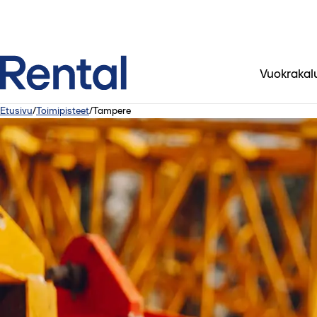
Vuokrakal
Etusivu
/
Toimipisteet
/
Tampere