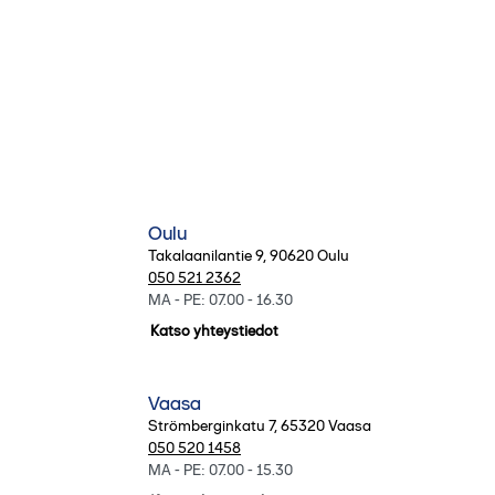
Oulu
Takalaanilantie 9
,
90620
Oulu
050 521 2362
MA - PE: 07.00 - 16.30
Katso yhteystiedot
Vaasa
Strömberginkatu 7
,
65320
Vaasa
050 520 1458
MA - PE: 07.00 - 15.30