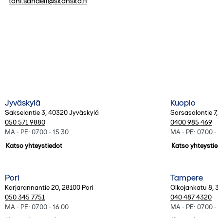
toni.sandell@skanska.fi
Kaikki toimipisteet
Jyväskylä
Kuopio
Sakselantie 3
,
40320
Jyväskylä
Sorsasalontie 7
050 571 9880
0400 985 469
MA - PE: 07.00 - 15.30
MA - PE: 07.00 -
Katso yhteystiedot
Katso yhteysti
Pori
Tampere
Karjarannantie 20
,
28100
Pori
Oikojankatu 8
,
050 345 7751
040 487 4320
MA - PE: 07.00 - 16.00
MA - PE: 07.00 -