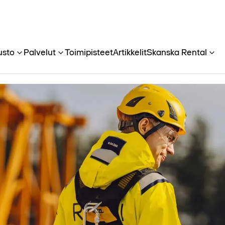
usto
Palvelut
Toimipisteet
Artikkelit
Skanska Rental