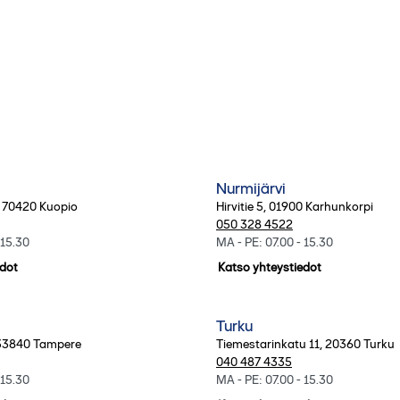
Nurmijärvi
,
70420
Kuopio
Hirvitie 5
,
01900
Karhunkorpi
050 328 4522
 15.30
MA - PE: 07.00 - 15.30
edot
Katso yhteystiedot
Turku
33840
Tampere
Tiemestarinkatu 11
,
20360
Turku
040 487 4335
 15.30
MA - PE: 07.00 - 15.30