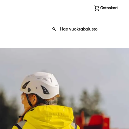
Kirjaudu sisään
Ostoskori
0