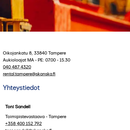
Oikojankatu 8
,
33840
Tampere
Aukioloajat
MA - PE: 07.00 - 15.30
040 487 4320
rental.tampere@skanska.fi
Yhteystiedot
Toni Sandell
Toimipistevastaava - Tampere
+358 400 152 792