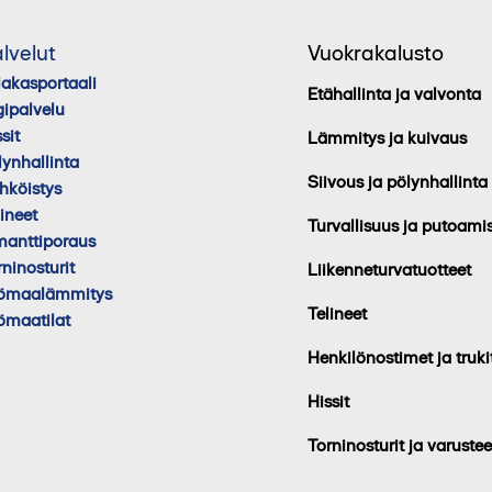
lvelut
Vuokrakalusto
iakasportaali
Etähallinta ja valvonta
gipalvelu
sit
Lämmitys ja kuivaus
lynhallinta
Siivous ja pölynhallinta
hköistys
lineet
Turvallisuus ja putoami
manttiporaus
rninosturit
Liikenneturvatuotteet
ömaalämmitys
Telineet
ömaatilat
Henkilönostimet ja truki
Hissit
Torninosturit ja varustee