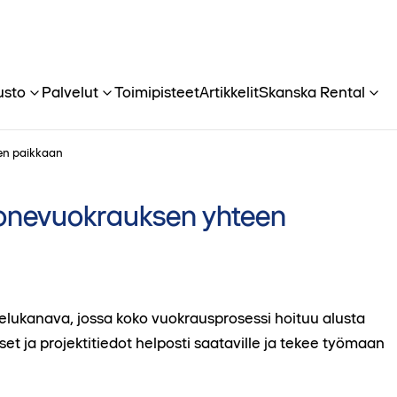
usto
Palvelut
Toimipisteet
Artikkelit
Skanska Rental
en paikkaan
konevuokrauksen yhteen
elukanava, jossa koko vuokrausprosessi hoituu alusta
set ja projektitiedot helposti saataville ja tekee työmaan