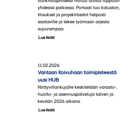
vuokrausprosessi hoituu alusta loppuun
yhdessä paikassa. Portaali tuo kaluston,
tilaukset ja projektitiedot helposti
saataville ja tekee työmaan arjesta
sujuvampaa.
Lue lisää
11.02.2026
Vantaan Koivuhaan toimipisteestä
uusi HUB
Niittyvillankujalle keskitetään varasto-,
huolto- ja asennuspalveluja talven ja
kevään 2026 aikana.
Lue lisää