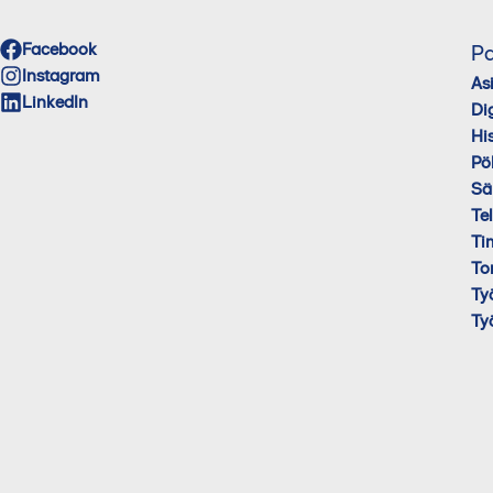
Facebook
Pa
Instagram
As
LinkedIn
Di
His
Pö
Sä
Te
Ti
To
Ty
Ty