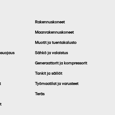
Rakennuskoneet
Maanrakennuskoneet
Muotit ja tuentakalusto
ssuojaus
Sähkö ja valaistus
Generaattorit ja kompressorit
Tankit ja säiliöt
t
Työmaatilat ja varusteet
Teräs
t